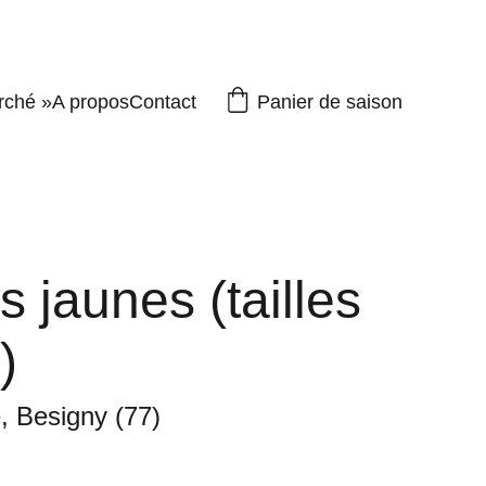
Panier de saison
rché »
A propos
Contact
 jaunes (tailles
)
, Besigny (77)