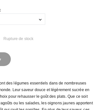
t
Rupture de stock
r
sont des légumes essentiels dans de nombreuses
e monde. Leur saveur douce et légèrement sucrée en
choix pour rehausser le goût des plats. Que ce soit
ragoûts ou les salades, les oignons jaunes apportent
 qui ravit les papilles. En plus de leur saveur, ces