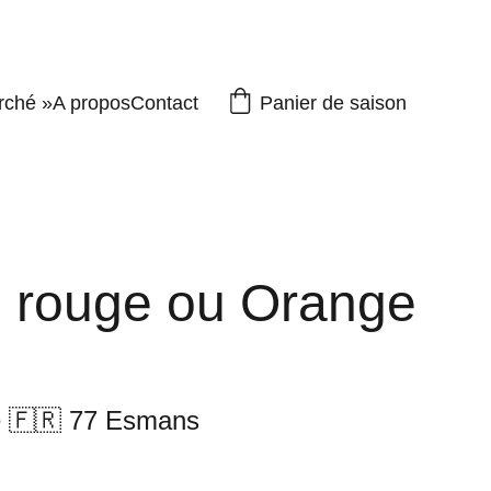
Panier de saison
rché »
A propos
Contact
 rouge ou Orange
e 🇫🇷 77 Esmans